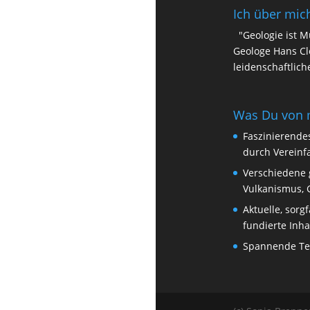
Ich über mic
"Geologie ist 
Geologe Hans Cl
leidenschaftlich
Was Du von
Faszinierendes
durch Vereinf
Verschiedene
Vulkanismus, 
Aktuelle, sorg
fundierte Inha
Spannende Tex