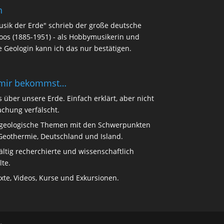
h
Musik der Erde" schrieb der große deutsche
oos (1885-1951) - als Hobbymusikerin und
e Geologin kann ich das nur bestätigen.
 mir bekommst…
 über unsere Erde. Einfach erklärt, aber nicht
achung verfälscht.
 geologische Themen mit den Schwerpunkten
Geothermie, Deutschland und Island.
fältig recherchierte und wissenschaftlich
lte.
te, Videos, Kurse und Exkursionen.