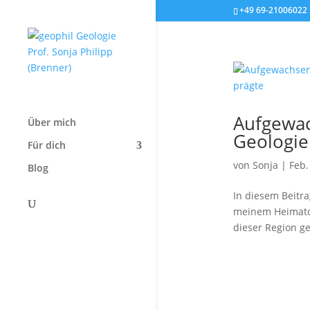
+49 69-21006022
Aufgewac
Über mich
Geologie
Für dich
von
Sonja
|
Feb.
Blog
In diesem Beitr
meinem Heimator
dieser Region g